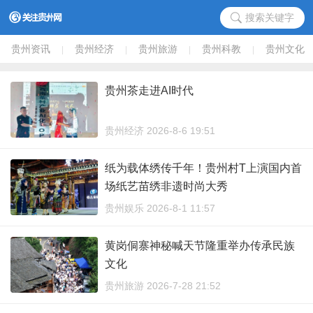
搜索关键字
贵州资讯
贵州经济
贵州旅游
贵州科教
贵州文化
|
|
|
|
贵州茶走进AI时代
贵州经济 2026-8-6 19:51
纸为载体绣传千年！贵州村T上演国内首
场纸艺苗绣非遗时尚大秀
贵州娱乐 2026-8-1 11:57
黄岗侗寨神秘喊天节隆重举办传承民族
文化
贵州旅游 2026-7-28 21:52