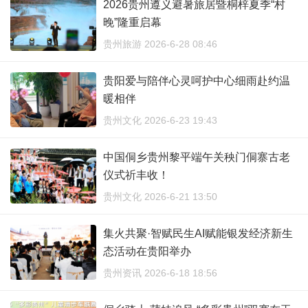
2026贵州遵义避暑旅居暨桐梓夏季“村
晚”隆重启幕
贵州旅游 2026-6-28 08:46
贵阳爱与陪伴心灵呵护中心细雨赴约温
暖相伴
贵州文化 2026-6-23 19:43
中国侗乡贵州黎平端午关秧门侗寨古老
仪式祈丰收！
贵州文化 2026-6-21 13:50
集火共聚·智赋民生AI赋能银发经济新生
态活动在贵阳举办
贵州资讯 2026-6-18 18:56